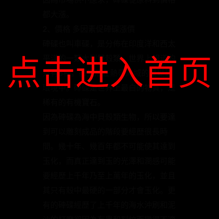
都大漲。
2、價格 多因素促硨磲漲價
硨磲也叫車磲，是分佈在印度洋和西太
点击进入首页
平洋的一類大型雙殼類。世界上報道的
只有6種，都生活在熱帶海域的珊瑚礁
環境中。硨磲是世界上最白的物質，是
稀有的有機寶石。
因為硨磲為海中貝殼類生物，所以要達
到可以雕刻成品的階段要經歷很長時
間。幾十年、幾百年都不可能使其達到
玉化，而真正達到玉的光澤和潤感可能
要經歷上千年乃至上萬年的玉化，並且
其只有殼中最硬的一部分才會玉化。更
有的硨磲經歷了上千年的海水沖刷和泥