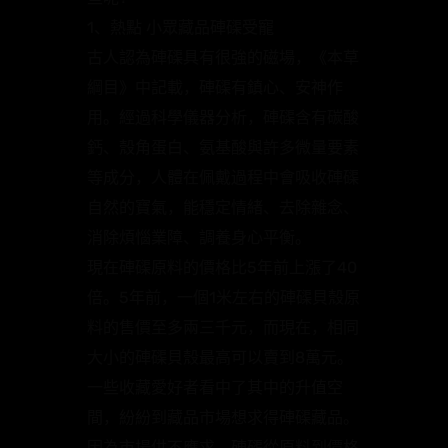
1、熱點 小眾藏品硨磲受寵
古人認為硨磲具有很強的磁場，《本草
綱目》中記載，硨磲有鎮心、安神作
用。經過科學儀器分析，硨磲含有碳酸
鈣、殼角蛋白、氨基酸與許多微量要素
等成分，人體在佩戴過程中會吸收硨磲
自然的寶氣，能穩定情緒、去除雜念、
消除煩惱業障、調養身心平衡。
現在硨磲原料的價格比5年前上漲了40
倍。5年前，一個1米左右的硨磲貝殼原
料的售價至多兩三千元，而現在，相同
大小的硨磲貝殼最高可以賣到8萬元。
一些收藏愛好者看中了其中的升值空
間，紛紛到藏品市場想求得硨磲藏品。
因為市場供不應求，硨磲從原料到價格