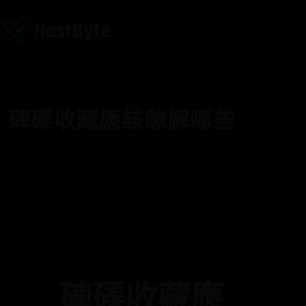
硨磲收藏應該瞭解哪些
硨磲收藏應