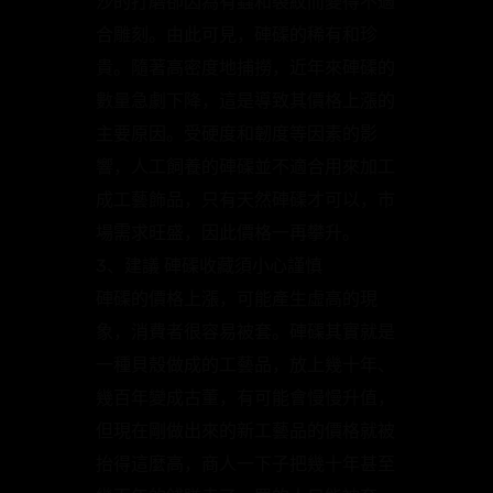
沙的打磨卻因為有蟲和裂紋而變得不適
合雕刻。由此可見，硨磲的稀有和珍
貴。隨著高密度地捕撈，近年來硨磲的
數量急劇下降，這是導致其價格上漲的
主要原因。受硬度和韌度等因素的影
響，人工飼養的硨磲並不適合用來加工
成工藝飾品，只有天然硨磲才可以，市
場需求旺盛，因此價格一再攀升。
3、建議 硨磲收藏須小心謹慎
硨磲的價格上漲，可能產生虛高的現
象，消費者很容易被套。硨磲其實就是
一種貝殼做成的工藝品，放上幾十年、
幾百年變成古董，有可能會慢慢升值，
但現在剛做出來的新工藝品的價格就被
抬得這麼高，商人一下子把幾十年甚至