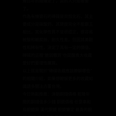
幾百年的錢賺走了，買的人只能被套
了。
作為有機寶石的硨磲是貝殼化石，其主
要成分是碳酸鈣，其硬度完全不能跟玉
相比，其化學性質不是很穩定，很容易
被酸和鹼腐蝕，耐久性差。但因其美觀
性和稀有性，決定了其有一定的價值。
硨磲的這種“脆弱體質”也提醒廣大收藏
愛好們要理性購買。
以上就是關於“硨磲收藏應該瞭解哪些”
的相關介紹，如果想瞭解更多的收藏知
識請多關注古董台灣。
今日熱點推薦：清朝銅錢價格 乾隆年
間的銅錢值多少錢 銅鏡價格 任意車和
烏銅鏡屏 漢代銅鏡 銅鏡鑒定 最貴的銅