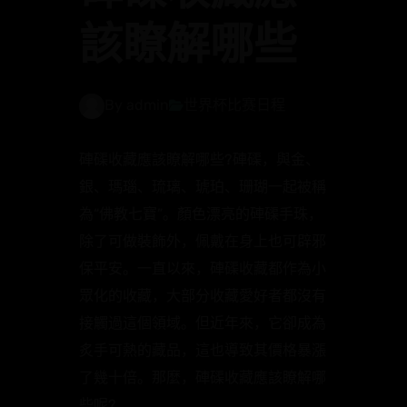
該瞭解哪些
By admin
世界杯比赛日程
硨磲收藏應該瞭解哪些?硨磲，與金、
銀、瑪瑙、琉璃、琥珀、珊瑚一起被稱
為“佛教七寶”。顏色漂亮的硨磲手珠，
除了可做裝飾外，佩戴在身上也可辟邪
保平安。一直以來，硨磲收藏都作為小
眾化的收藏，大部分收藏愛好者都沒有
接觸過這個領域。但近年來，它卻成為
炙手可熱的藏品，這也導致其價格暴漲
了幾十倍。那麼，硨磲收藏應該瞭解哪
些呢?