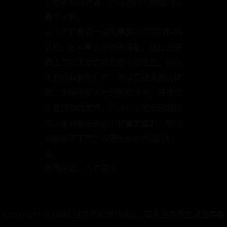
甘愿赴死的忠诚，正是刘邦人格魅力的
最佳注脚。
乌江畔的最后一战则暴露出项羽的性格
缺陷。面对亭长提供的渡船，这位西楚
霸王竟以天要亡我为由拒绝逃生。他在
乎的已非胜负存亡，而是英雄末路的体
面。这种宁折不弯的刚烈性格，既成就
了他战神的美誉，也注定了他悲剧的结
局。当刘邦在失败中积蓄力量时，项羽
却因放不下尊严而错失东山再起的机
会。
返回搜狐，查看更多
Copyright © 2088 世界杯欧洲预选赛_南非世界杯主题曲舞蹈