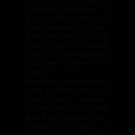
相随。这种君臣相得的默契，最终促成
汉中势力的归附，为刘邦东出函谷、逐
鹿中原创造了条件。反观项羽，他与部
将的关系始终存在隔阂。除了项伯等少
数亲信，多数将领都难获其信任。当韩
信这样的人才前来投效时，刘邦愿意放
下成见深入交流，而项羽却因猜忌错失
良将。这种用人差异直接影响了双方阵
营的凝聚力。
荥阳突围的惊险一幕最能体现刘邦团队
的忠诚。当城池被围粮尽援绝时，大将
纪信献上李代桃僵之计。他假扮刘邦从
东门突围吸引敌军，真正的汉王则带着
亲信从西门脱险。纪信最终壮烈牺牲，
用生命诠释了何为士为知己者死。这种