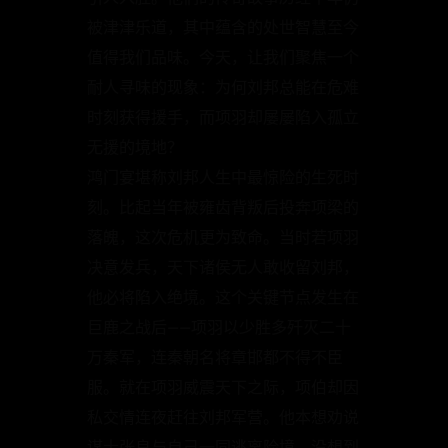
被津津乐道，其中蕴含的处世智慧至今
值得我们品味。今天，让我们聚焦一个
耐人寻味的现象：为何刘邦总能在危难
时刻获得援手，而项羽却屡屡陷入孤立
无援的境地？
鸿门宴堪称刘邦人生中最惊险的生死时
刻。比起当年被雍齿背叛后投奔项梁的
落魄，这次危机更为致命。当时若项羽
决意发兵，天下诸侯无人敢收留刘邦，
他必将陷入绝境。这个关键节点发生在
巨鹿之战后——项羽以少胜多歼灭二十
万秦军，连秦朝名将章邯都不得不臣
服。就在项羽威震天下之际，项伯却因
私交情连夜赶往刘邦军营。他本想劝说
谋士张良与自己一同逃离险境，没想到