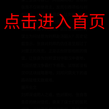
张良不仅拒绝背主，反而引荐项伯与刘
点击进入首页
邦相见。正是这番周旋，让刘邦在刀光
剑影的鸿门宴上奇迹脱险。
张良的忠诚令人深思。这位智谋超群的
谋士为何甘愿为刘邦赴汤蹈火？历史记
载显示，张良对刘邦的信任甚至超过了
对楚王的效忠。正是这份肝胆相照的情
谊，让张良为刘邦谋划夺取汉中要地，
为日后楚汉争霸打下根基。试想若没有
汉中这块战略要地，刘邦问鼎天下的道
路将陡增无数艰难。
展开全文
刘邦深谙用人之道，他对萧何、张良等
重臣的绝对信任，换来了谋士们的誓死