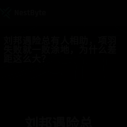
刘邦遇险总有人相助，项羽
失败就一败涂地，为什么差
距这么大？
刘邦遇险总